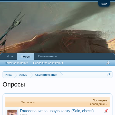
Вход
Игра
Пользователи
Форум
Поиск сообщений
Последние сообщения
Игра
Форум
Администрация
Опросы
Последнее
Заголовок
сообщение ↓
Голосование за новую карту (Salo, chess)