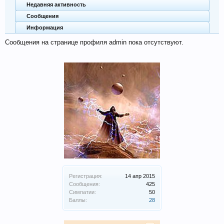
Недавняя активность
Сообщения
Информация
Сообщения на странице профиля admin пока отсутствуют.
Регистрация:
14 апр 2015
Сообщения:
425
Симпатии:
50
Баллы:
28