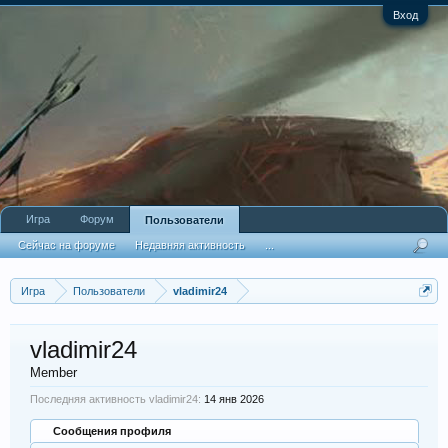
Вход
Игра
Форум
Пользователи
Сейчас на форуме
Недавняя активность
...
Игра
Пользователи
vladimir24
vladimir24
Member
Последняя активность vladimir24:
14 янв 2026
Сообщения профиля