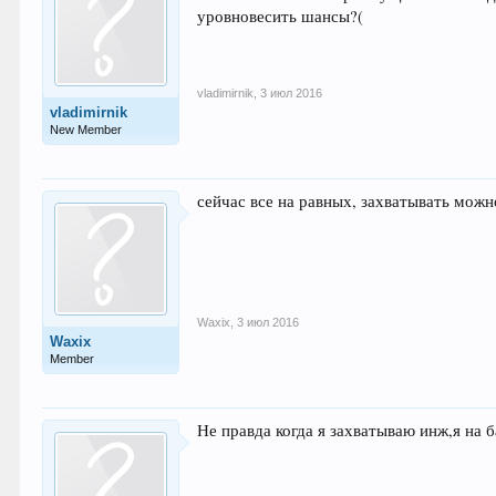
уровновесить шансы?(
vladimirnik
,
3 июл 2016
vladimirnik
New Member
сейчас все на равных, захватывать мож
Waxix
,
3 июл 2016
Waxix
Member
Не правда когда я захватываю инж,я на 