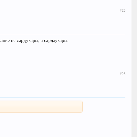
#25
ание не сардукары, а сардаукары.
#26