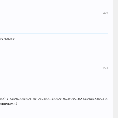
#23
их темах.
#24
танк) у харконненов не ограниченное количество сардаукаров и
конненами?