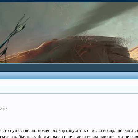
 2016
.
е это существенно поменяло картину,а так считаю возвращенмя ави
емые трайки,плюс фримены да еще и авиа возращающее это не серь