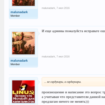
malunadark
,
7 июл 2016
malunadark
Member
И еще админы пожалуйста исправьте ошиб
malunadark
,
7 июл 2016
malunadark
Member
... не сардукары, а сардаукары.
произношение и написание это вопрос т
а учитывая что представители данной на
предлагаю ничего не менять)))