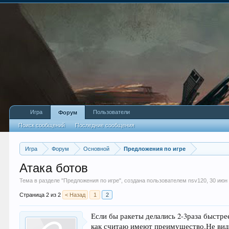
Игра
Пользователи
Форум
Поиск сообщений
Последние сообщения
Игра
Форум
Основной
Предложения по игре
Атака ботов
Тема в разделе "
Предложения по игре
", создана пользователем
nsv120
,
30 июн
Страница 2 из 2
< Назад
1
2
Если бы ракеты делались 2-3раза быстре
как считаю имеют преимущество.Не вид