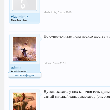
vladimirnik
,
3 июл 2016
vladimirnik
New Member
По супер-юнитам пока преимущества у ат
admin
,
7 июл 2016
admin
Administrator
Команда форума
Ну как сказать, у них конечно есть фрим
самый сильный танк девастатор (опусто