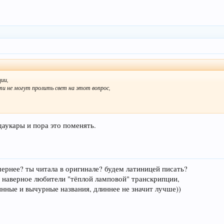
ции,
и не могут пролить свет на этот вопрос,
даукары и пора это поменять.
шернее? ты читала в оригинале? будем латиницей писать?
ь наверное любители "тёплой ламповой" транскрипции,
инные и вычурные названия, длиннее не значит лучше))