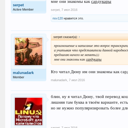
мне они знакомы как
сардукары
serpet
Active Member
serpet
,
7 июл 2016
nsv120
нравится это.
serpet сказал(а):
↑
произношение и написание это вопрос транскрип
а учитывая что представители данной народност
предлагаю ничего не менять)))
мне они знакомы как
сардукары
Кто читал Дюну им они знакомы как сар
malunadark
Member
malunadark
,
7 июл 2016
блин, ну я читал Дюну, твой перевод ко
лишняя там буква в твоём варианте, ест
но не нужно популяризировать более дл
serpet
,
7 июл 2016