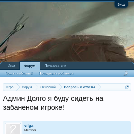
Вход
Игра
Пользователи
Форум
Поиск сообщений
Последние сообщения
Игра
Форум
Основной
Вопросы и ответы
Админ Долго я буду сидеть на
забаненом игроке!
vilga
Member