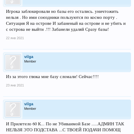
Игрока заблокировали но базы его остались. уничтожить
нельзя . Но ими союздники пользуются по космо порту .
Ситуация Я на острове И забаненый на острове и не убить и
с острова не выйти .!!! Забанели удаляй Сразу базы!
22 янв 2021
vilga
Member
Из за этого глюка мне базу сломали! Сейчас!!!!
23 янв 2021
vilga
Member
И Прилетело 60 К... По не Убиваимой Базе .....АДМИН ТАК
НЕЛЬЗЯ ЭТО ПОДСТАВА ...С ТВОЕЙ ПОДАЧИ ПОМОЩ